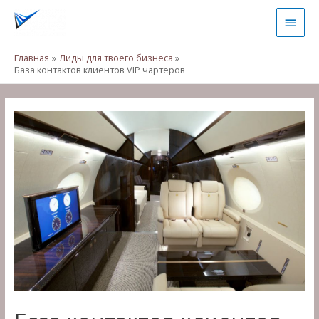
Перейти
Глав
к
содержимому
мен
Главная
Лиды для твоего бизнеса
База контактов клиентов VIP чартеров