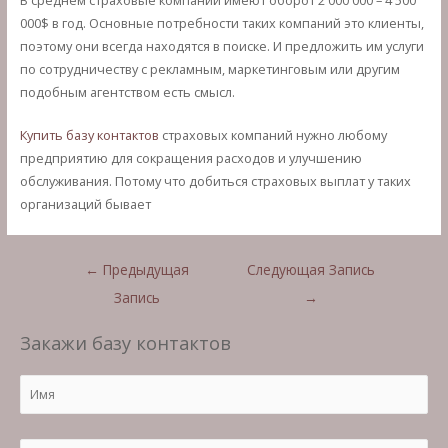
000$ в год. Основные потребности таких компаний это клиенты,
поэтому они всегда находятся в поиске. И предложить им услуги
по сотрудничеству с рекламным, маркетинговым или другим
подобным агентством есть смысл.
Купить базу контактов
страховых компаний нужно любому
предприятию для сокращения расходов и улучшению
обслуживания. Потому что добиться страховых выплат у таких
организаций бывает
Навигация
←
Предыдущая
Следующая Запись
по
Запись
→
записям
Закажи базу контактов