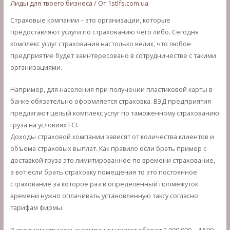
Лиды для твоего бизнеса
/ От
1stlfs.com.ua
Страховые компании – это организации, которые
предоставляют услуги по страхованию чего либо. Сегодня
комплекс услуг страхования настолько велик, что любое
предприятие будет заинтересовано в сотрудничестве с такими
организациями.
Например, для населения при получении пластиковой карты в
банке обязательно оформляется страховка. ВЭД предприятия
предлагают целый комплекс услуг по таможенному страхованию
груза на условиях FCI.
Доходы страховой компании зависят от количества клиентов и
объема страховых выплат. Как правило если брать пример с
доставкой груза это лимитированное по времени страхование,
а вот если брать страховку помещения то это постоянное
страхование за которое раз в определенный промежуток
времени нужно оплачивать установленную таксу согласно
тарифам фирмы.
В среднем страховые компании имеют оборот 2 000 000 – 4 500