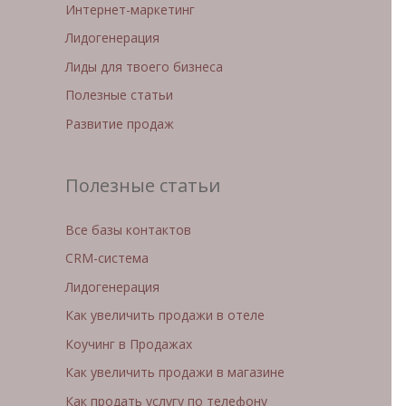
Интернет-маркетинг
Лидогенерация
Лиды для твоего бизнеса
Полезные статьи
Развитие продаж
Полезные статьи
Все базы контактов
CRM-система
Лидогенерация
Как увеличить продажи в отеле
Коучинг в Продажах
Как увеличить продажи в магазине
Как продать услугу по телефону