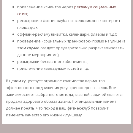
привлечение клиентов через
рекламу в социальных
сетях
;
регистрацию фитнес-клуба на всевозможных интернет-
площадках;
оффлайн-рекламу (визитки, календари, флаеры и т.д.);
проведение «социальных тренировок» прямо на улице (в
этом случае следует предварительно разрекламировать
данное мероприятие);
розыгрыши бесплатного абонемента;
привлечение «звездных» гостей и т.д.
В целом существует огромное количество вариантов
эффективного продвижения услуг тренажерных залов. Вне
зависимости от выбранного метода, главной задачей является
продажа здорового образа жизни. Потенциальный клиент
должен понять, что поход в ваш фитнес-клуб позволит
изменить качество его жизни к лучшему.
Навигация