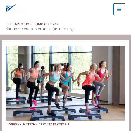
Перейти
Глав
к
содержимому
мен
Главная
Полезные статьи
Как привлечь клиентов в фитнес-клуб
Полезные статьи
/ От
1stlfs.com.ua