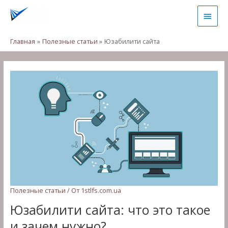
Перейти
Глав
к
содержимому
мен
Главная
Полезные статьи
Юзабилити сайта
Полезные статьи
/ От
1stlfs.com.ua
Юзабилити сайта: что это такое
и зачем нужно?