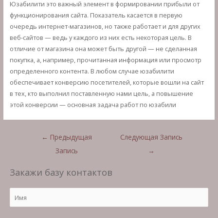
Юзабилити это важный элемент в формировании прибыли от
функционирования сайта. Показатель касается в первую
очередь интернет-магазинов, но также работает и для других
веб-сайтов — ведь у каждого из них есть некоторая цель. В
отличие от магазина она может быть другой — не сделанная
покупка, а, например, прочитанная информация или просмотр
определенного контента. В любом случае юзабилити
обеспечивает конверсию посетителей, которые вошли на сайт
в тех, кто выполнил поставленную нами цель, а повышение
этой конверсии — основная задача работ по юзабили
Навигация
←
Предыдущая
Следующая Запись
по
Запись
→
записям
Закажи базу контактов