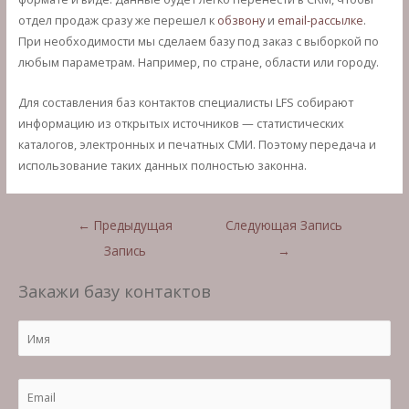
отдел продаж сразу же перешел к
обзвону
и
email-рассылке
.
При необходимости мы сделаем базу под заказ с выборкой по
любым параметрам. Например, по стране, области или городу.
Для составления баз контактов специалисты LFS собирают
информацию из открытых источников — статистических
каталогов, электронных и печатных СМИ. Поэтому передача и
использование таких данных полностью законна.
Навигация
←
Предыдущая
Следующая Запись
по
Запись
→
записям
Закажи базу контактов