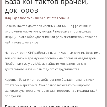
База контактов врачей,
докторов
Лиды для твоего бизнеса
/ От
1stlfs.com.ua
База контактов докторов частных клиник — эффективный
инструмент маркетинга, который позволяет поставщикам
медицинского оборудования или фармацевтических товаров
найти новых клиентов.
На территории СНГ работают тысячи частных клиник. Всем им в
той или иной мере нужны постоянные поставки медтоваров.
Прибегнув к услугам LFS, вы найдете контрагентов для
длительного и взаимовыгодного сотрудничества.
Хорошая база клиентов действеннее большинства тактик и
стратегий маркетинга. Она позволяет охватить широкую
целевую аудиторию, которая заинтересована в медицинской
продукции.
База частных клиник содержит