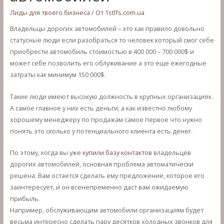
Лиды для твоего бизнеса
/ От
1stlfs.com.ua
Владельцы дорогих автомобилей – это как правило довольно
статусные люди если разобраться то человек который смог себе
приобрести автомобиль стоимостью в 400 000 – 700 000$ и
может себе позволить его облуживание а это еще ежегодные
затраты как минимум 150 000$.
Такие люди имеют высокую должность в крупных организациях.
А самое главное у них есть деньги, а как известно любому
хорошему менеджеру по продажам самое первое что нужно
понять это сколько у потенциального клиента есть денег.
По этому, когда вы уже
купили базу контактов
владельцев
дорогих автомобилей, основная проблема автоматически
решена. Вам остается сделать ему предложение, которое его
заинтересует, и он всенепременно даст вам ожидаемую
прибыль.
Например, обслуживающим автомобили организациям будет
весьма интересно сделать пару десятков холодных звонков для