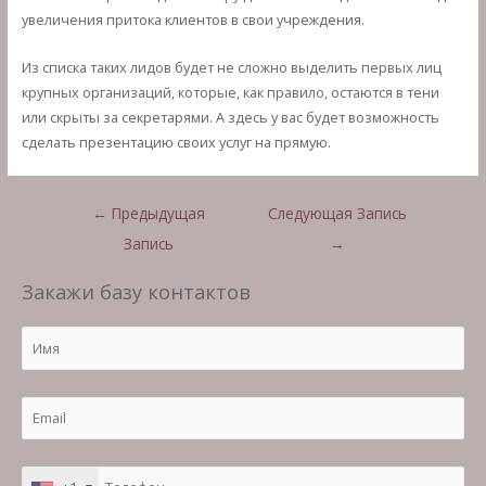
увеличения притока клиентов в свои учреждения.
Из списка таких лидов будет не сложно выделить первых лиц
крупных организаций, которые, как правило, остаются в тени
или скрыты за секретарями. А здесь у вас будет возможность
сделать презентацию своих услуг на прямую.
Навигация
←
Предыдущая
Следующая Запись
по
Запись
→
записям
Закажи базу контактов