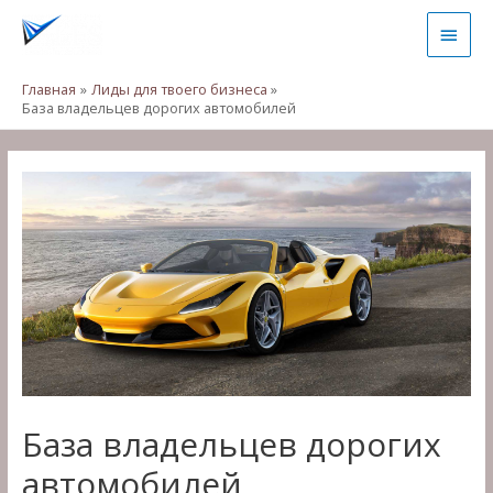
Перейти
Глав
к
содержимому
мен
Главная
Лиды для твоего бизнеса
База владельцев дорогих автомобилей
База владельцев дорогих
автомобилей