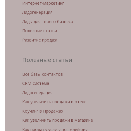
Интернет-маркетинг
Лидогенерация
Лиды для твоего бизнеса
Полезные статьи
Развитие продаж
Полезные статьи
Все базы контактов
CRM-система
Лидогенерация
Как увеличить продажи в отеле
Коучинг в Продажах
Как увеличить продажи в магазине
Как продать услугу по телефону