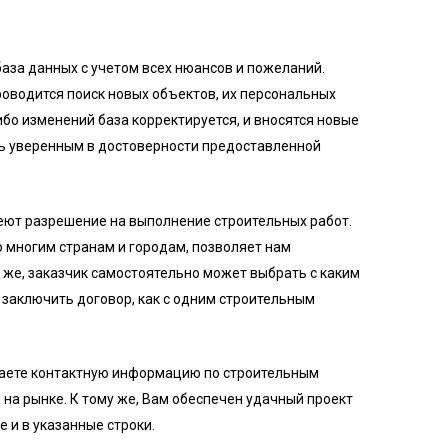
за данных с учетом всех нюансов и пожеланий.
оводится поиск новых объектов, их персональных
ибо изменений база корректируется, и вносятся новые
ь уверенным в достоверности предоставленной
меют разрешение на выполнение строительных работ.
по многим странам и городам, позволяет нам
у же, заказчик самостоятельно может выбрать с каким
 заключить договор, как с одним строительным
учаете контактную информацию по строительным
на рынке. К тому же, Вам обеспечен удачный проект
 и в указанные строки.