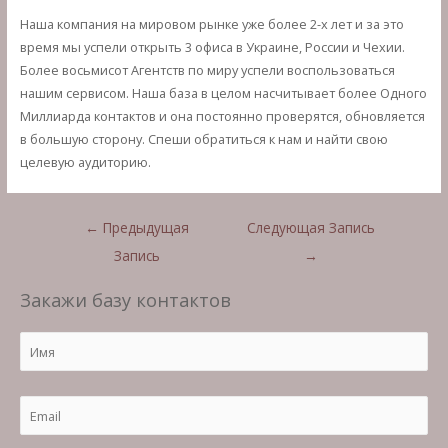
Наша компания на мировом рынке уже более 2-х лет и за это
время мы успели открыть 3 офиса в Украине, России и Чехии.
Более восьмисот Агентств по миру успели воспользоваться
нашим сервисом. Наша база в целом насчитывает более Одного
Миллиарда контактов и она постоянно проверятся, обновляется
в большую сторону. Спеши обратиться к нам и найти свою
целевую аудиторию.
Навигация
←
Предыдущая
Следующая Запись
по
Запись
→
записям
Закажи базу контактов